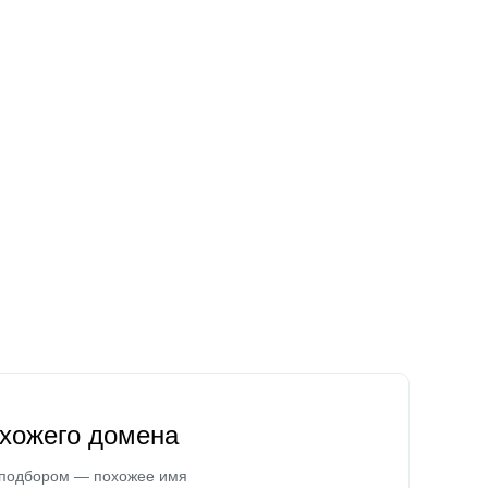
охожего домена
 подбором — похожее имя