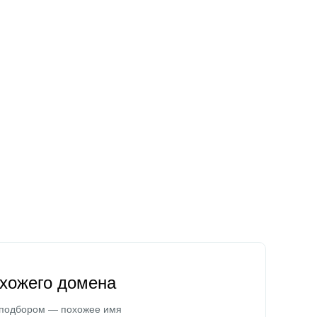
охожего домена
 подбором — похожее имя