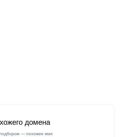
охожего домена
 подбором — похожее имя