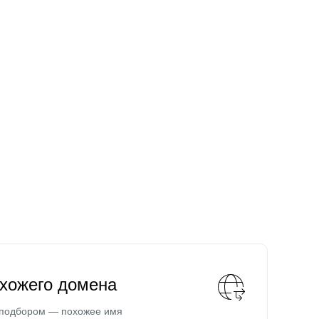
охожего домена
 подбором — похожее имя